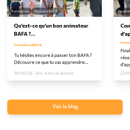
Formation
Sessions BAFA
Format
Qu’est-ce qu’un bon animateur
Com
BAFA ?...
d’a
Form
Formation BAFA
Fina
Tu hésites encore à passer ton BAFA ?
réus
Découvre ce que tu vas apprendre...
d'ap
30/06/26 - Env. 4 min de lecture
22/06
Voir le blog