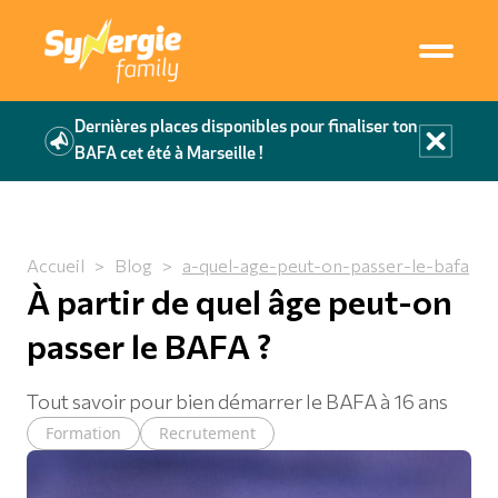
Dernières places disponibles pour finaliser ton
BAFA cet été à Marseille !
Accueil
>
Blog
>
a-quel-age-peut-on-passer-le-bafa
À partir de quel âge peut-on
passer le BAFA ?
Tout savoir pour bien démarrer le BAFA à 16 ans
Formation
Recrutement