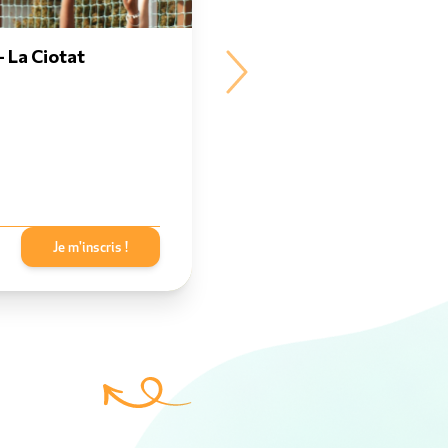
A VENIR
 La Ciotat
Stage général BAFA - 
Externat
Je m'inscris !