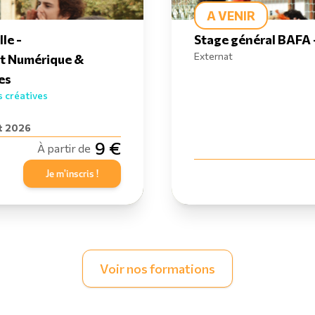
A VENIR
le -
Stage général BAFA -
Externat
t Numérique &
es
 créatives
ût 2026
9 €
À partir de
Je m'inscris !
Voir nos formations