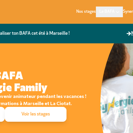
Nos stages
Le BAFA
Syner
aliser ton BAFA cet été à Marseille !
M
 BAFA
gie Family
venir animateur pendant les vacances !
rmations à Marseille et La Ciotat.
Voir les stages