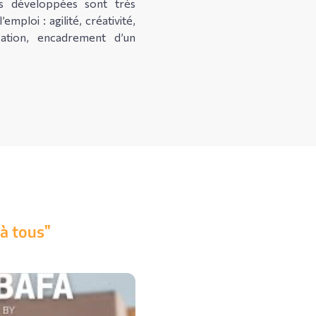
s développées sont très
mploi : agilité, créativité,
cation, encadrement d’un
à tous"