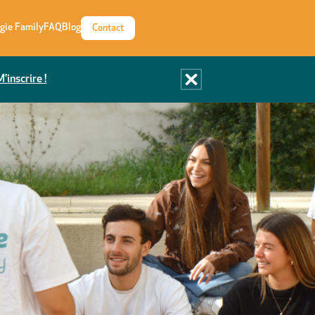
gie Family
FAQ
Blog
Contact
'inscrire !