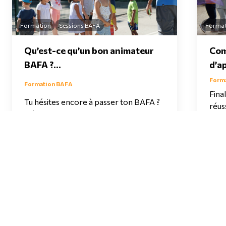
Formation
Sessions BAFA
Format
Qu’est-ce qu’un bon animateur
Com
BAFA ?...
d’a
Form
Formation BAFA
Fina
Tu hésites encore à passer ton BAFA ?
réus
Découvre ce que tu vas apprendre...
d'ap
30/06/26 - Env. 4 min de lecture
22/06
Voir le blog