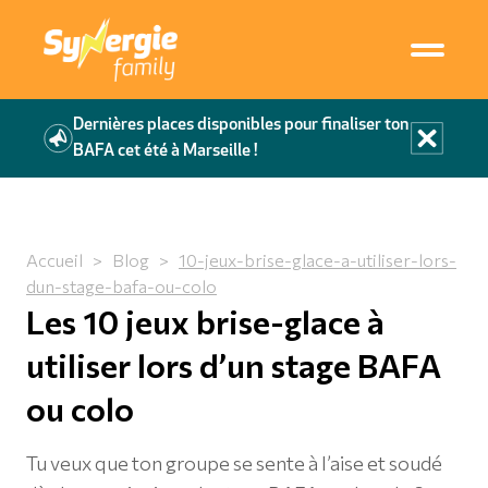
Dernières places disponibles pour finaliser ton
BAFA cet été à Marseille !
Accueil
>
Blog
>
10-jeux-brise-glace-a-utiliser-lors-
dun-stage-bafa-ou-colo
Les 10 jeux brise-glace à
utiliser lors d’un stage BAFA
ou colo
Tu veux que ton groupe se sente à l’aise et soudé